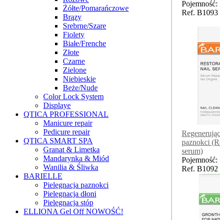
Pojemność: 
Żółte/Pomarańczowe
Ref. B1093
Brązy
Srebrne/Szare
Fiolety
Białe/Frenche
Złote
Czarne
Zielone
Niebieskie
Beże/Nude
Color Lock System
Displaye
QTICA PROFESSIONAL
Manicure repair
Pedicure repair
Regenerując
QTICA SMART SPA
paznokci (Re
Granat & Limetka
serum)
Mandarynka & Miód
Pojemność: 
Wanilia & Śliwka
Ref. B1092
BARIELLE
Pielęgnacja paznokci
Pielęgnacja dłoni
Pielęgnacja stóp
ELLIONA Gel Off NOWOŚĆ!