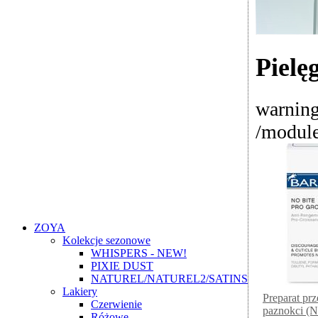
Pielę
warning
/module
ZOYA
Kolekcje sezonowe
WHISPERS - NEW!
PIXIE DUST
NATUREL/NATUREL2/SATINS
Lakiery
Preparat pr
Czerwienie
paznokci (N
Różowe