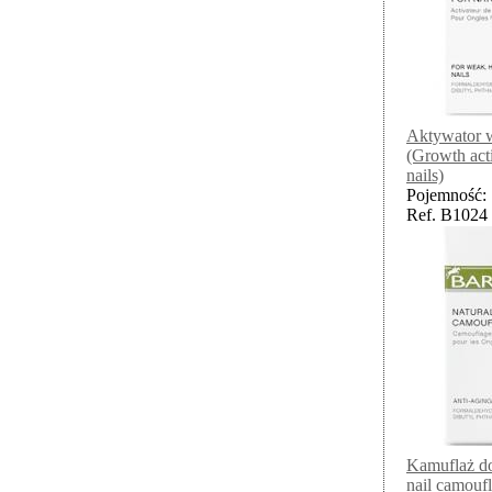
Aktywator w
(Growth acti
nails)
Pojemność: 
Ref. B1024
Kamuflaż do
nail camouf